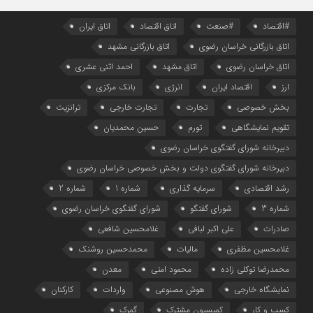
#اقتصاد
#صنعت
اتاق اقتصاد
اتاق ایران
اتاق بازرگانی خراسان رضوی
اتاق بازرگانی مشهد
اتاق خراسان رضوی
اتاق مشهد
احمد اثنی عشری
ارز
اقتصاد ایران
انرژی
بانک مرکزی
بخش خصوصی
تجارت
تجارت خارجی
ترانزیت
تقویم نمایشگاهی
تورم
حسین محمدیان
دبیرخانه شورای گفتگوی خراسان رضوی
دبیرخانه شورای گفتگوی دولت و بخش خصوصی خراسان رضوی
رشد اقتصادی
سرمایه گذاری
شماره 1
شماره 2
شماره 3
شورای گفتگو
شورای گفتگوی خراسان رضوی
صادرات
علی اکبر لبافی
غلامحسین شافعی
غلامحسین مظفری
مالیات
محمدحسین روشنک
محمدرضا توکلی زاده
محمود امتی
معدن
نمایشگاه خارجی
هوش مصنوعی
واردات
کارکنان
کسب و کار
کمیسیون مشترک
گمرک