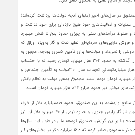
دوق در سال‌های اخیر (منهای آنچه دولت‌ها برداشت کرده‌اند)
گذشته صندوق از محل عملیات و فعالیت‌های خود هیچ بازده‌ای برای خود نداشت و
م‌ها و سقوط درآمدهای نفتی به چیزی حدود پنج تا شش میلیارد
 فروش دارایی‌های سرمایه‌ای نظیر نفت و گاز به‌ویژه اوراق که
ولتی را نمی‌داد و دولت‌ها برای تأمین کسری بودجه، مجبور به
استفاده از ذخایر صندوق شدند. کسری عمومی بودجه در سال گذشته به حدود 304 هزار میلیارد تومان رسید که با احتساب
کسری حدود 190 هزار میلیارد تومانیِ هدفمندسازی و 300 هزار میلیارد‌تومانیِ تعهدات سال 1401دولت به تأمین اجتماعی و
ا، کسری واقعی بودجه در سال گذشته بالغ بر 794 هزار میلیارد تومان بوده است. مجموع بدهی دولت به نظام بانکی
ای صندوق، از مجموع 150 میلیارد دلار منابع واردشده به این صندوق، حدود صد‌میلیارد دلار از طرف
دولت‌های گذشته برای ایجاد زیرساخت‌ها، تأمین اعتبار چندین فاز گاز پارس جنوبی و حدود نیمی از 40 میلیارد دلار آن نیز
ت؛ بنا بر‌ این گزارش، صندوق توسعه ملی در طول این سال‌ها
تا فروردین 1402، برای عاملیت ارزی در 318 طرح، 30 میلیارد دلار مسدودی صادر کرده که 16.6 میلیارد دلار در بخش‌های گاز