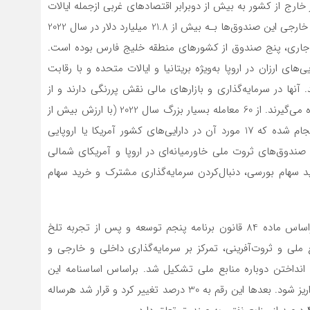
خارج از کشور به بیش از دو‌برابر اقتصادهای غربی از‌جمله ایالات
متحده و اروپا رسانده‌اند؛ به گونه‌ای که میزان سرمایه‌گذاری خارجی این صندوق‌ها بـه بیش از 21.8 میلیارد دلار در سال 2022
تر دنیا در سال جاری، پنج صندوق از کشورهای منطقه خلیج فارس بوده است.
های ارزان در اروپا به‌ویژه بریتانیا و ایالات متحده و با رقابت
آنها در سرمایه‌گذاری و بازارهای مالی نقش پررنگی دارند و از
این موقعیت ممتاز برای تعقیب معاملات در تمام صنایع بهره می‌گیرند. از 60 معامله بسیار بزرگ سال 2022 (با ارزش بیش از
یک میلیارد دلار) 26 معامله در صندوق‌های خاورمیانه‌ای انجام‌ شده که 17 مورد آن در دارایی‌های کشور آمریکا یا اروپایی
ی‌شود در سال 2023 و پس از آن، صندوق‌های ثروت ملی خاورمیانه‌ای در اروپا و آمریکای شمالی
ید سهام بورسی، دنبال‌کردن سرمایه‌گذاری مشترک و خرید سهام
در ایران، صندوق توسعه ملی به‌عنوان یک نهاد حکومتی براساس ماده 84 قانون برنامه پنجم توسعه و پس از تجربه تلخ
اولویت به حفظ منابع ملی و ثروت‌آفرینی، تمرکز بر سرمایه‌گذاری داخلی و خارجی و
 انداختن دوباره منابع ملی تشکیل شد. بر‌اساس اساسنامه این
صندوق، 20 درصد از منابع نفتی کشور باید به این صندوق واریز شود. بعدها این رقم به 30 درصد تغییر کرد و قرار شد هر‌ساله