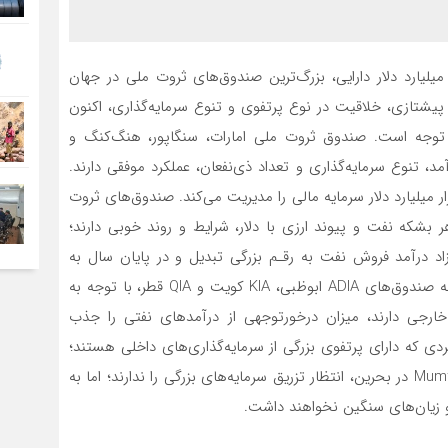
ندوق ثروت ملی نروژ با هزارو 400 و چین با هزارو 300 میلیارد دلار دارایی، بزرگ‌ترین صندوق‌های ثروت ملی در جهان
یشتازی، خلاقیت در نوع پرتفوی و تنوع سرمایه‌گذاری، اکنون
توجه است. صندوق ثروت ملی امارات، سنگاپور، هنگ‌کنگ و
، تنوع سرمایه‌گذاری و تعداد ذی‌نفعان، عملکرد موفقی دارند.
ش از پنج هزار میلیارد دلار سرمایه مالی را مدیریت می‌کند. صندوق‌های ثروت
شکه نفت و پیوند ارزی با دلار، شرایط و روند خوبی دارند؛
زاد درآمد فروش نفت به رقـم بزرگی تبدیل و در پایان سال به
صندوق‌های ثروت ملی منتقل می‌شود. این صندوق‌ها ازجمله صندوق‌های ADIA ابوظبی، KIA کویت و QIA قطر، با توجه به
ی خارجی دارند، میزان درخورتوجهی از درآمدهای نفتی را جذب
دی که دارای پرتفوی بزرگی از سرمایه‌گذاری‌های داخلی هستند؛
مانند Mubadala و ADQ در ابوظبی، ICD در دبی و Mumtalakat در بحرین، انتظار تزریق سرمایه‌های بزرگی را ندارند؛ اما به
 و زیان‌های سنگین نخواهند داشت.