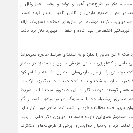
پتروشیمی، 4.6 میلیارد دلار در صنعت نیروگاهی، 3.2 میلیارد دلار در طرح‌های آهن و فولاد و بخش حمل‌ونقل و
تصادی اعم از صنایع دارویی و کاشی تأمین اعتبار کرده است.
 توسعه ملی، صد‌میلیارد دلار به دولت‌ها در سال‌های مختلف تسهیلات ارائه
شده، 40 میلیارد دلار به بخش خصوصی و نهاد‌های عمومی غیر‌دولتی اختصاص پیدا کرده و فقط 10 میلیارد دلار نزد بانک
شت از این منابع را ندارد و به استثنای شرایط خاص، نمی‌تواند
های دامی و کشاورزی یا حتی افزایش حقوق و دستمزد در اختیار
ت پرداختی را نیز جزء دارایی‌های صندوق دانسته و اعلام کرد
اهش میزان برداشت و تسهیلات؛ جدیت در پیگیری بازگشت
امه هفتم توسعه، درصدد تقویت این صندوق است‌ اما در شرایط
، صندوق پیشنهاد داد با سرمایه‌گذاری در میادین نفت و گاز
ان بازپرداخت مطالبات خود برداشت کند. منابع مورد نیاز برای
سرمایه‌گذاری در برخی میادین بین 10 تا 20 میلیارد دلار است. صندوق همچنین بابت حدود ۱۰۰ میلیون دلار طلب از بنیاد
رت تهاتر تملک کرد و به‌دنبال فعال‌سازی برخی از ظرفیت‌های مشترک