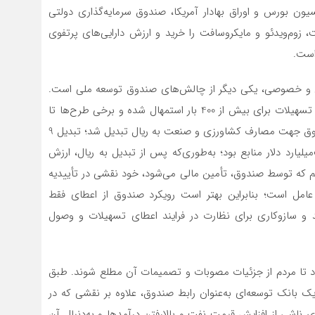
یون بورس و اوراق بهادار آمریکا، صندوق سرمایه‌گذاری دولتی
 زوم‌ویدئو و مایکروسافت را خرید و ارزش دارایی‌های پرتفوی
ی و خصوصی، یکی دیگر از چالش‌های صندوق توسعه ملی است.
به گفته رئیس سازمان بازرسی کل کشور، بیش از 200 مورد تسهیلات برای بیش از 400 بار استمهال شده و برخی طرح‌ها تا
هشت بار امهال داشته‌اند. دو تا 10 درصد از منابع ارزی صندوق جهت مصارف کشاورزی و صنعت به ریال تبدیل شد؛ تبدیل 9
لیارد دلار منابع بود؛ به‌طوری‌که پس از تبدیل به ریال، ارزش
هم که توسط صندوق، تأمین مالی می‌شود، خود نقشی در تأییدیه
امل است؛ بنابراین بهتر است رویکرد صندوق از اعطای فقط
ند و سازوکاری برای نظارت در فرایند اعطای تسهیلات و وصول
د تا مردم از جزئیات مصوبات و تصمیمات آن مطلع شوند. طبق
ک بانک توسعه‌ای به‌عنوان رابط صندوق، علاوه بر نقشی که در
دیِ ناشی از افزایش قیمت نفت و بالارفتن درآمدها و به‌دنبال آن