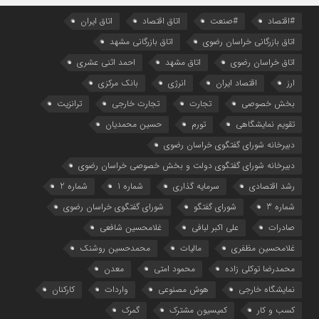
#اقتصاد
#صنعت
اتاق اقتصاد
اتاق ایران
اتاق بازرگانی خراسان رضوی
اتاق بازرگانی مشهد
اتاق خراسان رضوی
اتاق مشهد
احمد اثنی عشری
ارز
اقتصاد ایران
انرژی
بانک مرکزی
بخش خصوصی
تجارت
تجارت خارجی
ترانزیت
تقویم نمایشگاهی
تورم
حسین محمدیان
دبیرخانه شورای گفتگوی خراسان رضوی
دبیرخانه شورای گفتگوی دولت و بخش خصوصی خراسان رضوی
رشد اقتصادی
سرمایه گذاری
شماره 1
شماره 2
شماره 3
شورای گفتگو
شورای گفتگوی خراسان رضوی
صادرات
علی اکبر لبافی
غلامحسین شافعی
غلامحسین مظفری
مالیات
محمدحسین روشنک
محمدرضا توکلی زاده
محمود امتی
معدن
نمایشگاه خارجی
هوش مصنوعی
واردات
کارکنان
کسب و کار
کمیسیون مشترک
گمرک