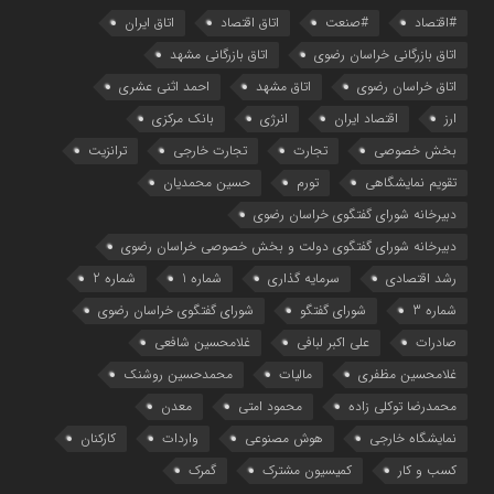
#اقتصاد
#صنعت
اتاق اقتصاد
اتاق ایران
اتاق بازرگانی خراسان رضوی
اتاق بازرگانی مشهد
اتاق خراسان رضوی
اتاق مشهد
احمد اثنی عشری
ارز
اقتصاد ایران
انرژی
بانک مرکزی
بخش خصوصی
تجارت
تجارت خارجی
ترانزیت
تقویم نمایشگاهی
تورم
حسین محمدیان
دبیرخانه شورای گفتگوی خراسان رضوی
دبیرخانه شورای گفتگوی دولت و بخش خصوصی خراسان رضوی
رشد اقتصادی
سرمایه گذاری
شماره 1
شماره 2
شماره 3
شورای گفتگو
شورای گفتگوی خراسان رضوی
صادرات
علی اکبر لبافی
غلامحسین شافعی
غلامحسین مظفری
مالیات
محمدحسین روشنک
محمدرضا توکلی زاده
محمود امتی
معدن
نمایشگاه خارجی
هوش مصنوعی
واردات
کارکنان
کسب و کار
کمیسیون مشترک
گمرک