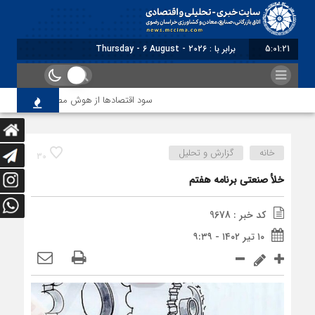
5:01:22
برابر با : Thursday - 6 August - 2026
سود اقتصاد‌ها از هوش مصنوعی
تاکید 
خانه
گزارش و تحلیل
30
خلأ صنعتی برنامه هفتم
کد خبر : 9678
۱۰ تیر ۱۴۰۲ - ۹:۳۹