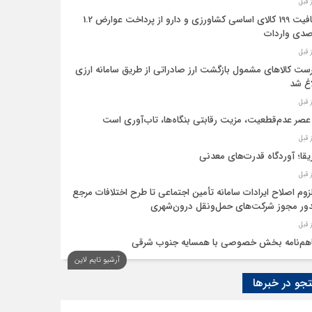
معافیت 199 کالای اساسی کشاورزی و دارو از پرداخت عوارض 1.2
دی واردات
ست کالاهای مشمول بازگشت ارز صادراتی از طریق سامانه ارزی
اغ شد
عصر عدم‌قطعیت، مزیت رقابتی بنگاه‌ها، تاب‌آوری است
یقا؛ آوردگاه قدرت‌های معدنی
لزوم اصلاح ایرادات سامانه تأمین اجتماعی تا طرح اختلافات مرجع
ر مجوز شرکت‌های حمل‌ونقل درون‌شهری
هم‌نامه بخش خصوصی با همسایه جنوب شرقی
آرشیو تایم لاین
 اقتصاد‌ها از هوش مصنوعی
و در خبرها