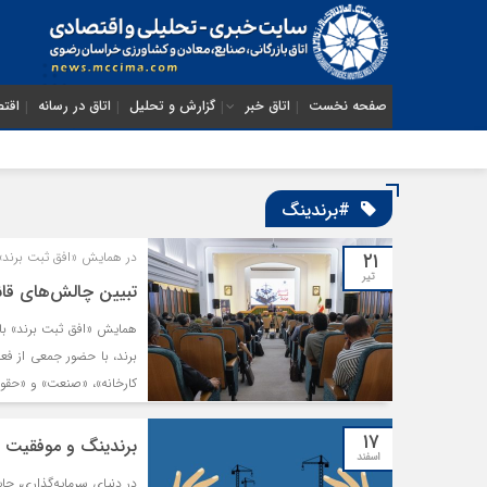
صفحه نخست
اتاق خبر
گزارش و تحلیل
اتاق در رسانه
اقتص
#برندینگ
۲۱
در همایش «افق ثبت برند» 
تیر
تبیین چالش‌های قانو
همایش «افق ثبت برند» ب
برند، با حضور جمعی از فع
کارخانه»، «صنعت» و «حقوقی
۱۷
برندینگ و موفقیت در 
اسفند
در دنیای سرمایه‌‌‌گذاری، 