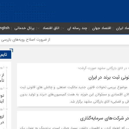
اد ایران
اقتصاد جهان
چند رسانه ای
اتاق اقتصاد
پرتال خدماتی
nglish
از ضرورت اصلاح رویه‌های بازرسی تا لزو
تایم
در اتاق بازرگانی مشهد صورت گرفت؛
1 روز قبل
از 
نی ثبت برند در ایران
تأم
ا موضوع بررسی تحولات قانون جدید مالکیت صنعتی و چالش های قانونی ثبت
1 روز قبل
الان اقتصادی و مسئولان این حوزه، به همت کمیسیون‌های «برند و تولید بدون
توق
آین
 و قضایی» اتاق بازرگانی مشهد برگزار شد.
1 روز قبل
لزو
شرکت‏‏‌های سرمایه‏‏‌گذاری
در 
جایی که اعتماد کردن و اطمینان داشتن بسیار حیاتی است، برندینگ به عنوان یک