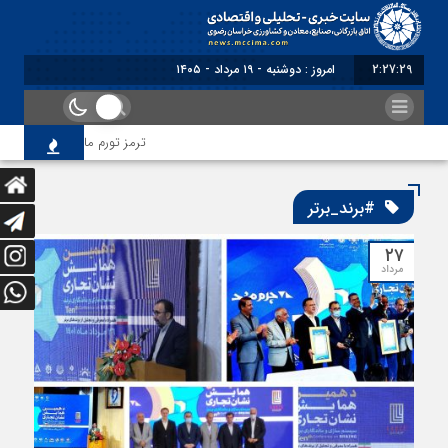
2:27:29
امروز : دوشنبه - ۱۹ مرداد - ۱۴۰۵
ترمز تورم ماهانه خراسان رضو
#برند_برتر
۲۷
مرداد