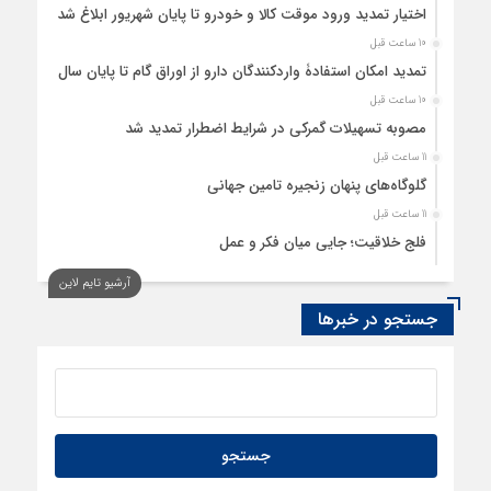
اختیار تمدید ورود موقت کالا و خودرو تا پایان شهریور ابلاغ شد
10 ساعت قبل
تمدید امکان استفادۀ واردکنندگان دارو از اوراق گام تا پایان سال
10 ساعت قبل
مصوبه تسهیلات گمرکی در شرایط اضطرار تمدید شد
11 ساعت قبل
گلوگاه‌های پنهان زنجیره تامین جهانی
11 ساعت قبل
فلج خلاقیت؛ جایی میان فکر و عمل
12 ساعت قبل
آرشیو تایم لاین
رسانه، حلقه پیوند میدان اقتصاد و عرصه تصمیم‌گیری است
جستجو در خبرها
12 ساعت قبل
کدام گروههای کالایی مشمول واردات با رویه جدید ارز اشخاص
شدند؟