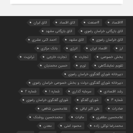
#اقتصاد
#صنعت
اتاق اقتصاد
اتاق ایران
اتاق بازرگانی خراسان رضوی
اتاق بازرگانی مشهد
اتاق خراسان رضوی
اتاق مشهد
احمد اثنی عشری
ارز
اقتصاد ایران
انرژی
بانک مرکزی
بخش خصوصی
تجارت
تجارت خارجی
ترانزیت
تقویم نمایشگاهی
تورم
حسین محمدیان
دبیرخانه شورای گفتگوی خراسان رضوی
دبیرخانه شورای گفتگوی دولت و بخش خصوصی خراسان رضوی
رشد اقتصادی
سرمایه گذاری
شماره 1
شماره 2
شماره 3
شورای گفتگو
شورای گفتگوی خراسان رضوی
صادرات
علی اکبر لبافی
غلامحسین شافعی
غلامحسین مظفری
مالیات
محمدحسین روشنک
محمدرضا توکلی زاده
محمود امتی
معدن