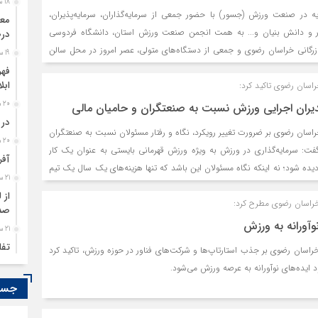
18 ساعت قبل
 در صنعت ورزش (جسور) با حضور جمعی از سرمایه‌گذاران، سرمایه‌پذیران،
اور و دانش بنیان و... به همت انجمن صنعت ورزش استان، دانشگاه فردوسی
درص
ازرگانی خراسان رضوی و جمعی از دستگاه‌های متولی، عصر امروز در محل سالن
19 ساعت قبل
ان رضوی آغاز شد.
فهر
ابل
راسان رضوی تاکید کرد:
20 ساعت قبل
مدیران اجرایی ورزش نسبت به صنعتگران و حامیان مالی
در 
خراسان رضوی بر ضرورت تغییر رویکرد، نگاه و رفتار مسئولان نسبت به صنعتگران
20 ساعت قبل
فت: سرمایه‌گذاری در ورزش به ویژه ورزش قهرمانی بایستی به عنوان یک کار
آفر
 دیده شود؛ نه اینکه نگاه مسئولان این باشد که تنها هزینه‌های یک سال یک تیم
21 ساعت قبل
ن، تیم را رها کنند تا سال بعد!
از 
خراسان رضوی مطرح کرد:
صدو
وآورانه به ورزش
21 ساعت قبل
تفا
راسان رضوی بر جذب استارتاپ‌ها و شرکت‌های فناور در حوزه ورزش، تاکید کرد
22 ساعت قبل
 ایده‌های نوآورانه به عرصه ورزش می‌شود.
سود
جستج