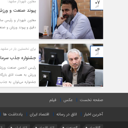
۰۷
معاون شهردار مشهد:
آذر
پیوند صنعت و ورزش 
معاون شهردار و رئیس ساز
دقیق و پیوند ورزش‌ و صنعت
۰۴
برای نخستین بار در مشهد ب
آذر
جشنواره جذب سرما
رئیس انجمن صنعت ورزش 
ورزش به همت اتاق بازرگ
جشنواره می‌توان به جذب
ورزشی اشاره کرد.
صفحه نخست
عکس
فیلم
آخرین اخبار
اتاق در رسانه
اقتصاد ایران
یادداشت ها
#اقتصاد
#صنعت
اتاق اقتصاد
اتاق ایران
ات