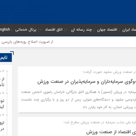
اد ایران
اقتصاد جهان
چند رسانه ای
اتاق اقتصاد
پرتال خدماتی
nglish
از ضرورت اصلاح رویه‌های بازرسی تا لزوم
تایم
 در صنعت ورزش مشهد صورت گرفت؛
17 ساعت قبل
از 
مایه‌داران و سرمایه‎‌پذیران در صنعت ورزش
تأم
ایه در ورزش (جسور) با همکاری اتاق بازرگانی خراسان رضوی، انجمن صنعت
18 ساعت قبل
ردوسی مشهد و دستگاه‌های متولی، پس از دو روز و با برگزاری چند نشست
توق
آین
رزشی استان، به کار خود پایان داد.
18 ساعت قبل
واره ملی جذب سرمایه در صنعت ورزش مطرح شد؛
لزو
در 
ندی اقتصاد از صنعت ورزش