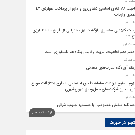
معافیت 199 کالای اساسی کشاورزی و دارو از پرداخت عوارض 1.2
دی واردات
ست کالاهای مشمول بازگشت ارز صادراتی از طریق سامانه ارزی
اغ شد
عصر عدم‌قطعیت، مزیت رقابتی بنگاه‌ها، تاب‌آوری است
یقا؛ آوردگاه قدرت‌های معدنی
لزوم اصلاح ایرادات سامانه تأمین اجتماعی تا طرح اختلافات مرجع
ر مجوز شرکت‌های حمل‌ونقل درون‌شهری
هم‌نامه بخش خصوصی با همسایه جنوب شرقی
آرشیو تایم لاین
 اقتصاد‌ها از هوش مصنوعی
و در خبرها