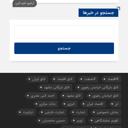
آرشیو تایم لاین
13 ساعت قبل
سود اقتصاد‌ها از هوش مصنوعی
جستجو در خبرها
#اقتصاد
#صنعت
اتاق اقتصاد
اتاق ایران
اتاق بازرگانی خراسان رضوی
اتاق بازرگانی مشهد
اتاق خراسان رضوی
اتاق مشهد
احمد اثنی عشری
ارز
اقتصاد ایران
انرژی
بانک مرکزی
بخش خصوصی
تجارت
تجارت خارجی
ترانزیت
تقویم نمایشگاهی
تورم
حسین محمدیان