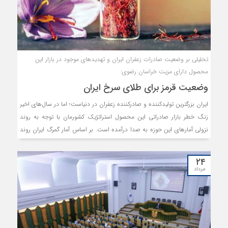
تحلیلی بر وضعیت صادرات زعفران ایران و تهدیدهای موجود در بازار این
محصول دارای مزیت خراسان رضوی:
وضعیت قرمز برای طلای سرخ ایران
ایران بزرگترین تولیدکننده و صادرکننده زعفران در دنیاست؛ اما در سال‌های اخیر
زنگ خطر بازار صادراتی این محصول استراتژیک کشورمان با توجه به روند
نزولی آمارهای این حوزه به صدا درآمده است. بر اساس آمار گمرگ ایران روند
کاهشی صادرات زعفران از سال 1399 آغاز شده و در سال 1402 به میزان
محدودی (حدود 4 هزار کیلوگرم) افزایش صادرات نسبت به سال 1401 اتفاق
۲۴
افتاده است؛ اما در 4 ماه اول سال 1403، بار دیگر صادرات این محصول،
مرداد
روندی نزولی به خود گرفته است. تا پایان تیر ماه سال جاری، جمعا 42 هزار و
707 کیلوگرم به ارزش 36.8 میلیون دلار زعفران صادر شده است که در مقایسه
با مدت مشابه سال گذشته با کاهش 38 درصدی در صادرات مواجه شده‌ایم.