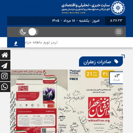
8:26:24
برابر با : Sunday - 9 August - 2026
ترمز تورم ماهانه خراسان رضوی کشیده شد؛ ف
صادرات زعفران
۰۳
خرداد