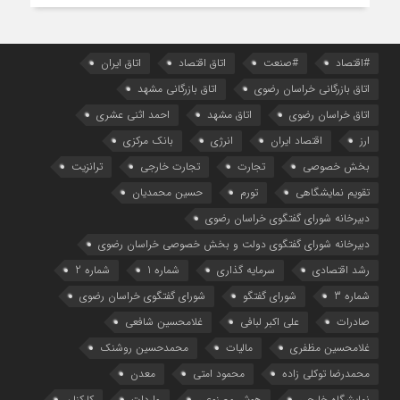
#اقتصاد
#صنعت
اتاق اقتصاد
اتاق ایران
اتاق بازرگانی خراسان رضوی
اتاق بازرگانی مشهد
اتاق خراسان رضوی
اتاق مشهد
احمد اثنی عشری
ارز
اقتصاد ایران
انرژی
بانک مرکزی
بخش خصوصی
تجارت
تجارت خارجی
ترانزیت
تقویم نمایشگاهی
تورم
حسین محمدیان
دبیرخانه شورای گفتگوی خراسان رضوی
دبیرخانه شورای گفتگوی دولت و بخش خصوصی خراسان رضوی
رشد اقتصادی
سرمایه گذاری
شماره 1
شماره 2
شماره 3
شورای گفتگو
شورای گفتگوی خراسان رضوی
صادرات
علی اکبر لبافی
غلامحسین شافعی
غلامحسین مظفری
مالیات
محمدحسین روشنک
محمدرضا توکلی زاده
محمود امتی
معدن
نمایشگاه خارجی
هوش مصنوعی
واردات
کارکنان