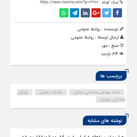
لینک کوتاه :
https://news.mccima.com/?p=12489
نویسنده : روابط عمومی
ارسال توسط :
روابط عمومی
منبع : مهر
614 بازدید
برچسب ها
حذف عوارض صادراتی زعفران
صادرات زعفران
عوارض
صادراتی زعفران
نوشته های مشابه