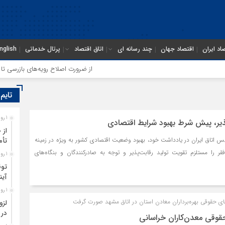
اد ایران
اقتصاد جهان
چند رسانه ای
اتاق اقتصاد
پرتال خدماتی
nglish
از ضرورت اصلاح رویه‌های بازرسی تا لزوم
تایم
1 روز قبل
پذیر، پیش شرط بهبود شرایط اقتصادی
از 
س اتاق ایران در یادداشت خود، بهبود وضعیت اقتصادی کشور به ویژه در زمینه
تأم
را مستلزم تقویت تولید رقابت‌پذیر و توجه به صادرکنندگان و بنگاه‌های
1 روز قبل
توق
آین
1 روز قبل
 حقوقی بهره‌برداران معادن استان در اتاق مشهد صورت گرفت
لزو
در 
قوقی معدن‌کاران خراسانی