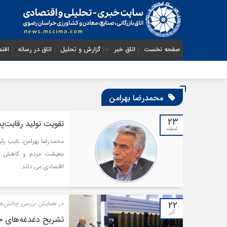
صفحه نخست
اتاق خبر
گزارش و تحلیل
اتاق در رسانه
اقتص
محمدرضا بهرامن
۲۳
تقویت تولید رقابت‌
اسفند
محمدرضا بهرامن، نایب رئی
معیشت مردم و کاهش فقر 
اقتصادی می داند.
۲۲
در همایش بررسی چالش‌های
آذر
تشریح دغدغه‌های ح