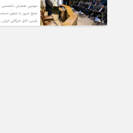
سومین همایش تخصصی معدن
صبح امروز با حضور «محمدر
رئیس اتاق بازرگانی ایران
صنعت و معدن (صمتا) و اع