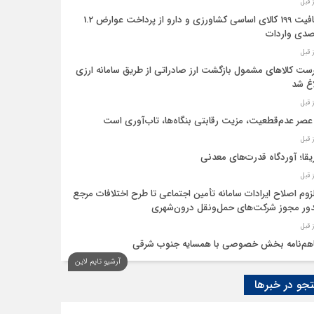
معافیت 199 کالای اساسی کشاورزی و دارو از پرداخت عوارض 1.2
دی واردات
ست کالاهای مشمول بازگشت ارز صادراتی از طریق سامانه ارزی
اغ شد
عصر عدم‌قطعیت، مزیت رقابتی بنگاه‌ها، تاب‌آوری است
یقا؛ آوردگاه قدرت‌های معدنی
لزوم اصلاح ایرادات سامانه تأمین اجتماعی تا طرح اختلافات مرجع
ر مجوز شرکت‌های حمل‌ونقل درون‌شهری
هم‌نامه بخش خصوصی با همسایه جنوب شرقی
آرشیو تایم لاین
 اقتصاد‌ها از هوش مصنوعی
و در خبرها