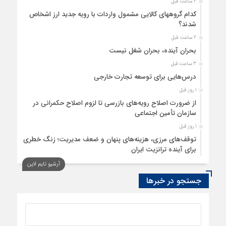
2 ساعت قبل
کدام گروههای کالایی مشمول واردات با رویه جدید ارز اشخاص
شدند؟
2 ساعت قبل
بحران آینده، بحران شغل نیست
3 ساعت قبل
درس‌هایی برای توسعه تجارت خارجی
1 روز قبل
از ضرورت اصلاح رویه‌های بازرسی تا لزوم اصلاح حکمرانی در
سازمان تأمین اجتماعی
1 روز قبل
توقف‌های مرزی، هزینه‌های پنهان و ضعف مدیریت؛ زنگ خطری
برای آینده ترانزیت ایران
1 روز قبل
آرشیو تایم لاین
لزوم تسریع توسعه زیرساخت‌های آبی و حمایت از پروژه‌های
جستجو در خبرها
عمرانی در شرایط بحرانی
1 روز قبل
معافیت 199 کالای اساسی کشاورزی و دارو از پرداخت عوارض 1.2
درصدی واردات