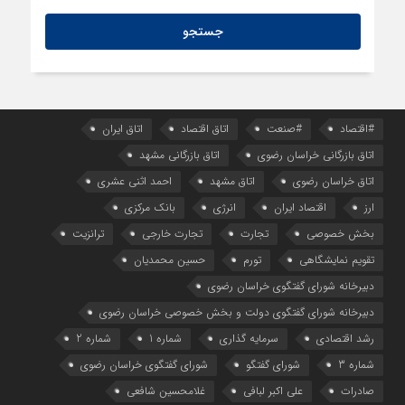
2 روز قبل
فهرست کالاهای مشمول بازگشت ارز صادراتی از طریق سامانه ارزی
ابلاغ شد
#اقتصاد
#صنعت
اتاق اقتصاد
اتاق ایران
اتاق بازرگانی خراسان رضوی
اتاق بازرگانی مشهد
اتاق خراسان رضوی
اتاق مشهد
احمد اثنی عشری
ارز
اقتصاد ایران
انرژی
بانک مرکزی
بخش خصوصی
تجارت
تجارت خارجی
ترانزیت
تقویم نمایشگاهی
تورم
حسین محمدیان
دبیرخانه شورای گفتگوی خراسان رضوی
دبیرخانه شورای گفتگوی دولت و بخش خصوصی خراسان رضوی
رشد اقتصادی
سرمایه گذاری
شماره 1
شماره 2
شماره 3
شورای گفتگو
شورای گفتگوی خراسان رضوی
صادرات
علی اکبر لبافی
غلامحسین شافعی