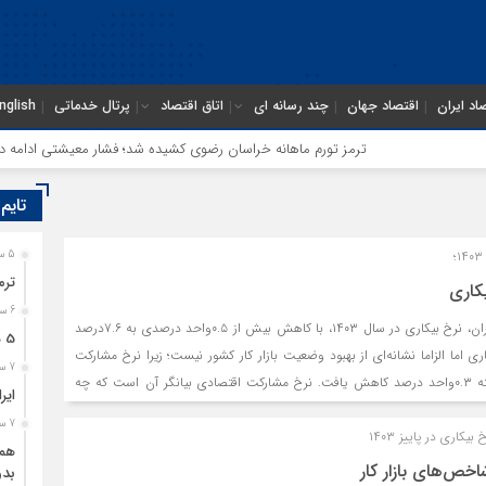
اد ایران
اقتصاد جهان
چند رسانه ای
اتاق اقتصاد
پرتال خدماتی
nglish
ترمز تورم ماهانه خراسان رضوی کشیده شد؛ فشار معیشتی ادامه دارد
تایم
5 ساعت قبل
ترم
کاری
6 ساعت قبل
بر اساس اعلام مرکز آمار ایران، نرخ بیکاری در سال ۱۴۰۳، با کاهش بیش از ۰.۵واحد درصدی به ۷.۶درصد
5 هزار کامیون متوقف در مرز دوغارون؛ ترانزیت ایران در آزمون بزرگ
 اما الزاما نشانه‌ای از بهبود وضعیت بازار کار کشور نیست؛ زیرا نرخ مشارکت
7 ساعت قبل
اقتصادی نیز در سال گذشته ۰.۳واحد درصد کاهش یافت. نرخ مشارکت اقتصادی بیانگر آن است که چه
ایر
درصدی از جمعیت در سن کار (۱۵سال به بالا) شاغل هستند یا به دنبال کار می‌گردند. بازار کار کشور در سال
7 ساعت قبل
یکاری در پاییز ۱۴۰۳
۱۴۰۳، شاهد افزایش حدود ۸۰۰ هزار نفری جمعیت بالای ۱۵سال بود. اما اقتصاد ایران در این سال تنها
همگ
حدود ۳۰۰هزار شغل جدید ایجاد کرد. نگران‌کننده‌تر اینکه بر اساس آمار اعلام‌شده، بیش از ۷۵درصد از تازه‌
ص‌های بازار کار
بدو