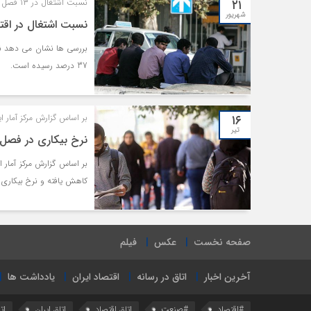
۲۱
نسبت اشتغال در ۱۳ فصل گذشته؛
شهریور
نسبت اشتغال در اقتصا
37 درصد رسیده است.
۱۶
بر اساس گزارش مرکز آمار ای
تیر
نرخ بیکاری در فصل بهار به .۲
کاهش یافته و نرخ بیکاری جمعیت ١٥ ساله نیز ۰,۴ درصد افزایش است.
صفحه نخست
عکس
فیلم
آخرین اخبار
اتاق در رسانه
اقتصاد ایران
یادداشت ها
#اقتصاد
#صنعت
اتاق اقتصاد
اتاق ایران
ات