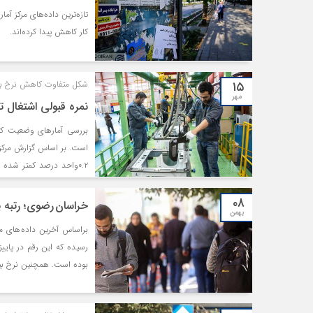
واردان به بازار کار، به 
صرف بر نرخ بیکاری و عد
کار کاهش پیدا کرده‌اند.
کارشناسان سه عامل اصلی
سن ورود به بازار کار و پا
۱۵
شکل متفاوت کاهش نرخ بی
مهر
نمره قبولی اشتغال ت
بررسی آمارهای وضعیت کار
۰.۲واحد درصد کمتر شده
۰۸
خراسان رضوی؛ رتبه 
بهمن
سال‌های گذشته، کاهش نر
بوده است. همچنین نرخ بیکاری استان در پ
مشارکت اقتصادی بود. اما
جمعیت شاغل در تابستان س