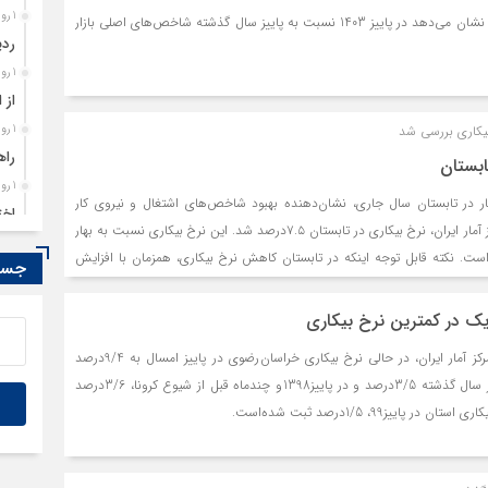
جمعیت جویای‌کار کشور ملحق نشدند. این شواهد به روشنی بیان می‌کند که تاکید
1 روز قبل
تازه‌ترین داده‌های مرکز آمار نشان می‌دهد در پاییز 1403 نسبت به پاییز سال گذشته شاخص‌های اصلی بازار
م توجه به نرخ مشارکت اقتصادی می‌تواند تا چه حد فریب‌دهنده باشد.
ردی
 پایین بودن نرخ مشارکت اقتصادی را نبود فرصت‌های شغلی مناسب، افزایش
1 روز قبل
یین بودن سطح دستمزدها می‌دانند.
از 
کاری بررسی شد
1 روز قبل
راه
ابستان
1 روز قبل
 در تابستان سال جاری، نشان‌دهنده بهبود شاخص‌های اشتغال و نیروی کار
اخت
است. بر اساس گزارش مرکز آمار ایران، نرخ بیکاری در تابستان ۷.۵درصد شد. این نرخ بیکاری نسبت به بهار
1 روز قبل
 است. نکته قابل توجه اینکه در تابستان کاهش نرخ بیکاری، همزمان با افزایش
جستج
تمد
نرخ مشارکت و افزایش میزان اشتغال همراه بوده است. نرخ مشارکت در تابستان سال جاری به ۴۱.۷درصد
1 روز قبل
رسیده که بیشترین میزان در ۴سال اخیر است. برای داشتن تصویری بهتر باید اشتغال تابستانی را مورد
یک در کمترین نرخ بیکاری
مصو
کنکاش قرار داد. تعداد جمعیت شاغل نیز در تابستان سال جاری به ۲۵میلیون و ۱۲۹هزار نفر رسیده که
براساس آخرین داده های مرکز آمار ایران، در حالی نرخ بیکاری خراسان رضوی در پاییز امسال به 9/4درصد
نسبت به مدت مشابه سال قبل ۴۴۳هزار نفر بیشتر بوده و به بیشترین میزان تاریخی خود رسیده است. در
رسیده که این رقم در پاییز سال گذشته 3/5درصد و در پاییز1398 و چندماه قبل از شیوع کرونا، 3/6درصد
خ بیکاری بیش از آنکه متاثر از افزایش اشتغال باشد، به‌دلیل کاهش نرخ
اییز99، 1/5درصد ثبت شده‌است.
 به نظر می‌رسد که این روند در حال تغییر است و میزان مشارکت اقتصادی و
ال جاری همزمان افزایش یافته است.