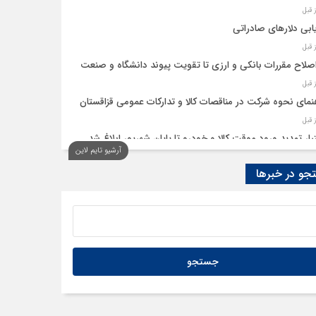
ابی دلارهای صادراتی
اصلاح مقررات بانکی و ارزی تا تقویت پیوند دانشگاه و صنعت
نمای نحوه شرکت در مناقصات کالا و تدارکات عمومی قزاقستان
یار تمدید ورود موقت کالا و خودرو تا پایان شهریور ابلاغ شد
آرشیو تایم لاین
و در خبرها
ید امکان استفادۀ واردکنندگان دارو از اوراق گام تا پایان سال
به تسهیلات گمرکی در شرایط اضطرار تمدید شد