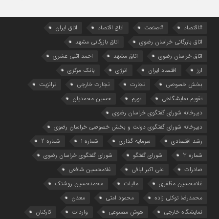
#اقتصاد
#صنعت
اتاق اقتصاد
اتاق ایران
اتاق بازرگانی خراسان رضوی
اتاق بازرگانی مشهد
اتاق خراسان رضوی
اتاق مشهد
احمد اثنی عشری
ارز
اقتصاد ایران
انرژی
بانک مرکزی
بخش خصوصی
تجارت
تجارت خارجی
ترانزیت
تقویم نمایشگاهی
تورم
حسین محمدیان
دبیرخانه شورای گفتگوی خراسان رضوی
دبیرخانه شورای گفتگوی دولت و بخش خصوصی خراسان رضوی
رشد اقتصادی
سرمایه گذاری
شماره 1
شماره 2
شماره 3
شورای گفتگو
شورای گفتگوی خراسان رضوی
صادرات
علی اکبر لبافی
غلامحسین شافعی
غلامحسین مظفری
مالیات
محمدحسین روشنک
محمدرضا توکلی زاده
محمود امتی
معدن
نمایشگاه خارجی
هوش مصنوعی
واردات
کارکنان