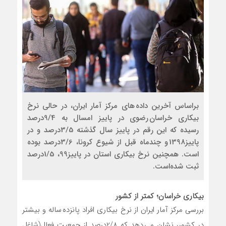
براساس آخرین داده های مرکز آمار ایران، در حالی نرخ
بیکاری خراسان رضوی در پاییز امسال به 9/4درصد
رسیده که این رقم در پاییز سال گذشته 3/5درصد و در
پاییز1398 و چندماه قبل از شیوع کرونا، 3/6درصد بوده
است. همچنین نرخ بیکاری استان در پاییز99، 1/5درصد
ثبت شده‌است.
بیکاری خراسان؛ کمتر از کشور
بررسی مرکز آمار ایران از نرخ بیکاری افراد پانزده ساله و بیشتر
در کشور، نشان می دهد که 2/8درصد از جمعیت فعال(شاغل