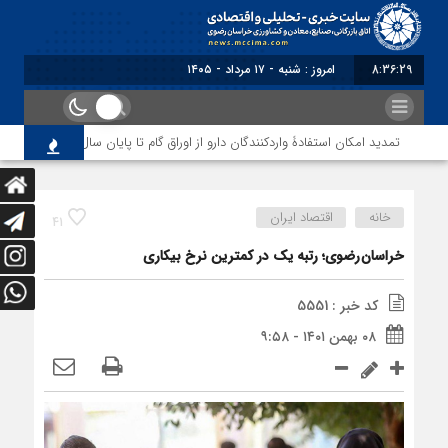
8:36:29
برابر با : Saturday - 8 August -
تمدید امکان استفادۀ واردکنندگان دارو از اوراق گام تا پایان سال
مصوبه تس
خانه
اقتصاد ایران
41
خراسان رضوی؛ رتبه یک در کمترین نرخ بیکاری
کد خبر : 5551
۰۸ بهمن ۱۴۰۱ - ۹:۵۸