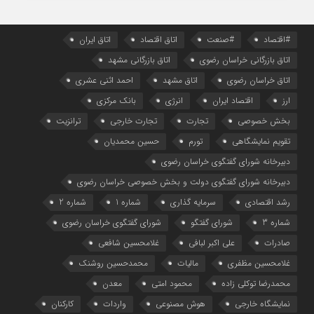
#اقتصاد
#صنعت
اتاق اقتصاد
اتاق ایران
اتاق بازرگانی خراسان رضوی
اتاق بازرگانی مشهد
اتاق خراسان رضوی
اتاق مشهد
احمد اثنی عشری
ارز
اقتصاد ایران
انرژی
بانک مرکزی
بخش خصوصی
تجارت
تجارت خارجی
ترانزیت
تقویم نمایشگاهی
تورم
حسین محمدیان
دبیرخانه شورای گفتگوی خراسان رضوی
دبیرخانه شورای گفتگوی دولت و بخش خصوصی خراسان رضوی
رشد اقتصادی
سرمایه گذاری
شماره 1
شماره 2
شماره 3
شورای گفتگو
شورای گفتگوی خراسان رضوی
صادرات
علی اکبر لبافی
غلامحسین شافعی
غلامحسین مظفری
مالیات
محمدحسین روشنک
محمدرضا توکلی زاده
محمود امتی
معدن
نمایشگاه خارجی
هوش مصنوعی
واردات
کارکنان