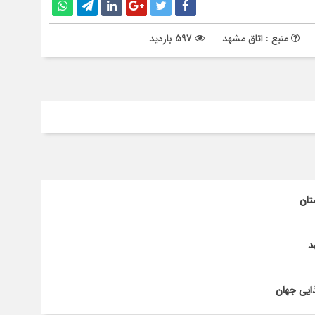
منبع : اتاق مشهد
597 بازدید
تان
د
ایی جهان