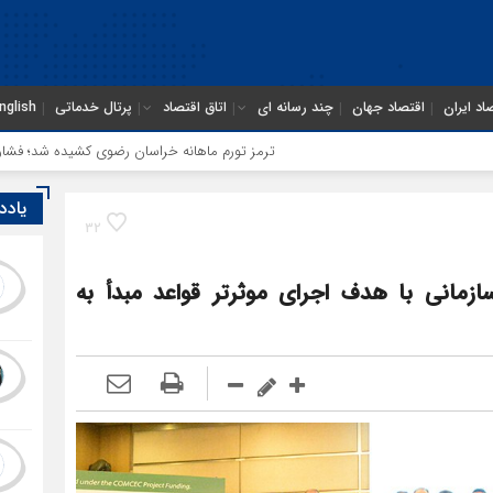
اد ایران
اقتصاد جهان
چند رسانه ای
اتاق اقتصاد
پرتال خدماتی
nglish
ترمز تورم ماهانه خراسان رضوی کشیده شد؛ فشار معیشتی ادا
یادد
32
ازمانی با هدف اجرای موثرتر قواعد مبدأ به