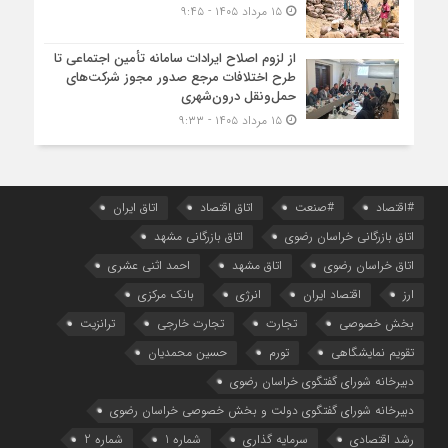
۱۵ مرداد ۱۴۰۵ - ۹:۴۵
از لزوم اصلاح ایرادات سامانه تأمین اجتماعی تا
طرح اختلافات مرجع صدور مجوز شرکت‌های
حمل‌ونقل درون‌شهری
۱۵ مرداد ۱۴۰۵ - ۹:۳۳
#اقتصاد
#صنعت
اتاق اقتصاد
اتاق ایران
اتاق بازرگانی خراسان رضوی
اتاق بازرگانی مشهد
اتاق خراسان رضوی
اتاق مشهد
احمد اثنی عشری
ارز
اقتصاد ایران
انرژی
بانک مرکزی
بخش خصوصی
تجارت
تجارت خارجی
ترانزیت
تقویم نمایشگاهی
تورم
حسین محمدیان
دبیرخانه شورای گفتگوی خراسان رضوی
دبیرخانه شورای گفتگوی دولت و بخش خصوصی خراسان رضوی
رشد اقتصادی
سرمایه گذاری
شماره 1
شماره 2