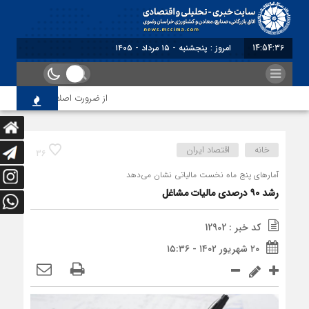
14:54:37
برابر با : Thursday - 6 August - 2026
از ضرورت اصلاح رویه‌های بازرسی ت
خانه
اقتصاد ایران
36
آمارهای پنج ماه نخست مالیاتی نشان می‌دهد
رشد ۹۰ درصدی مالیات مشاغل
کد خبر : 12902
۲۰ شهریور ۱۴۰۲ - ۱۵:۳۶