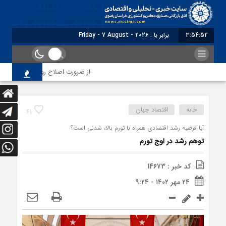
3:54:52
برابر با : Friday - 7 August - 2026
از ضرورت اصلاح رویه‌های بازرسی تا لزو
خانه
اقتصاد جهان
41
آیا فرضیه رشد اقتصادی همراه با تورم بالا، شدنی است؟
توهم رشد در اوج تورم
کد خبر : 14673
۲۴ مهر ۱۴۰۲ - ۹:۲۴