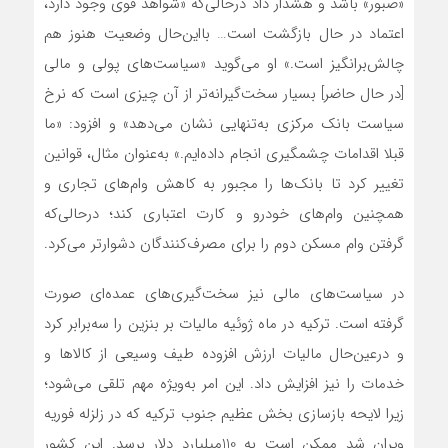
«صبور» باشد و هشدار داد درحالی‌که «شواهد قوی وجود دارد،
اعتماد در حال بازگشت است… با‌این‌حال وضعیت هنوز هم
چالش‌برانگیز است.» او می‌گوید «سیاست‌های پولی و مالی
[در حال حاضر] بسیار سخت‌گیرانه‌تر از آن چیزی است که نرخ
سیاست بانک مرکزی به‌تنهایی نشان می‌دهد» و افزود: «ما
قبلا اقدامات چشمگیری انجام داده‌ایم.» به‌عنوان مثال، قوانین
تغییر کرد تا بانک‌ها را مجبور به کاهش وام‌های تجاری و
همچنین وام‌های خودرو و کارت اعتباری کند؛ درحالی‌که
گرفتن وام مسکن دوم را برای مصرف‌کنندگان دشوارتر می‌کرد.
در سیاست‌های مالی نیز سخت‌گیری‌های عمده‌ای صورت
گرفته است. ترکیه در ماه ژوئیه مالیات بر بنزین را سه‌برابر کرد
و در‌عین‌حال مالیات ارزش افزوده طیف وسیعی از کالاها و
خدمات را نیز افزایش داد. این امر به‌ویژه مهم تلقی می‌شود؛
زیرا لایحه بازسازی بخش عظیم جنوب ترکیه که در زلزله فوریه
ویران شد ممکن است به 110میلیارد دلار برسد. این کشور