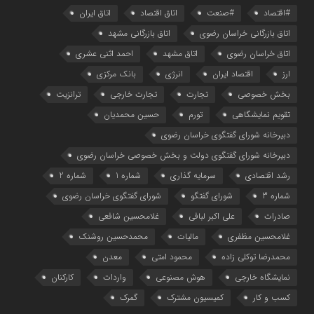
#اقتصاد
#صنعت
اتاق اقتصاد
اتاق ایران
اتاق بازرگانی خراسان رضوی
اتاق بازرگانی مشهد
اتاق خراسان رضوی
اتاق مشهد
احمد اثنی عشری
ارز
اقتصاد ایران
انرژی
بانک مرکزی
بخش خصوصی
تجارت
تجارت خارجی
ترانزیت
تقویم نمایشگاهی
تورم
حسین محمدیان
دبیرخانه شورای گفتگوی خراسان رضوی
دبیرخانه شورای گفتگوی دولت و بخش خصوصی خراسان رضوی
رشد اقتصادی
سرمایه گذاری
شماره 1
شماره 2
شماره 3
شورای گفتگو
شورای گفتگوی خراسان رضوی
صادرات
علی اکبر لبافی
غلامحسین شافعی
غلامحسین مظفری
مالیات
محمدحسین روشنک
محمدرضا توکلی زاده
محمود امتی
معدن
نمایشگاه خارجی
هوش مصنوعی
واردات
کارکنان
کسب و کار
کمیسیون مشترک
گمرک