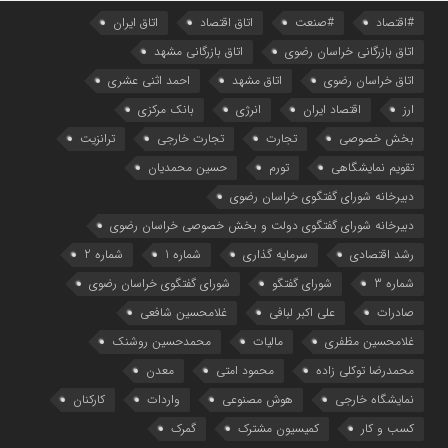
#اقتصاد
#صنعت
اتاق اقتصاد
اتاق ایران
اتاق بازرگانی خراسان رضوی
اتاق بازرگانی مشهد
اتاق خراسان رضوی
اتاق مشهد
احمد اثنی عشری
ارز
اقتصاد ایران
انرژی
بانک مرکزی
بخش خصوصی
تجارت
تجارت خارجی
ترانزیت
تقویم نمایشگاهی
تورم
حسین محمدیان
دبیرخانه شورای گفتگوی خراسان رضوی
دبیرخانه شورای گفتگوی دولت و بخش خصوصی خراسان رضوی
رشد اقتصادی
سرمایه گذاری
شماره 1
شماره 2
شماره 3
شورای گفتگو
شورای گفتگوی خراسان رضوی
صادرات
علی اکبر لبافی
غلامحسین شافعی
غلامحسین مظفری
مالیات
محمدحسین روشنک
محمدرضا توکلی زاده
محمود امتی
معدن
نمایشگاه خارجی
هوش مصنوعی
واردات
کارکنان
کسب و کار
کمیسیون مشترک
گمرک