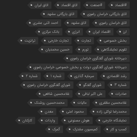
#اقتصاد
#صنعت
اتاق اقتصاد
اتاق ایران
اتاق بازرگانی خراسان رضوی
اتاق بازرگانی مشهد
اتاق خراسان رضوی
اتاق مشهد
احمد اثنی عشری
ارز
اقتصاد ایران
انرژی
بانک مرکزی
بخش خصوصی
تجارت
تجارت خارجی
ترانزیت
تقویم نمایشگاهی
تورم
حسین محمدیان
دبیرخانه شورای گفتگوی خراسان رضوی
دبیرخانه شورای گفتگوی دولت و بخش خصوصی خراسان رضوی
رشد اقتصادی
سرمایه گذاری
شماره 1
شماره 2
شماره 3
شورای گفتگو
شورای گفتگوی خراسان رضوی
صادرات
علی اکبر لبافی
غلامحسین شافعی
غلامحسین مظفری
مالیات
محمدحسین روشنک
محمدرضا توکلی زاده
محمود امتی
معدن
نمایشگاه خارجی
هوش مصنوعی
واردات
کارکنان
کسب و کار
کمیسیون مشترک
گمرک