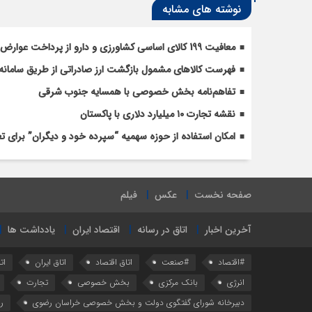
نوشته های مشابه
معافیت 199 کالای اساسی کشاورزی و دارو از پرداخت عوارض 1.2 درصدی واردات
فهرست کالاهای مشمول بازگشت ارز صادراتی از طریق سامانه 
تفاهم‌نامه بخش خصوصی با همسایه جنوب شرقی
نقشه تجارت ۱۰‌ میلیارد دلاری با پاکستان
امکان استفاده از حوزه سهمیه “سپرده خود و دیگران” برای 
صفحه نخست
عکس
فیلم
آخرین اخبار
اتاق در رسانه
اقتصاد ایران
یادداشت ها
#اقتصاد
#صنعت
اتاق اقتصاد
اتاق ایران
ات
انرژی
بانک مرکزی
بخش خصوصی
تجارت
دبیرخانه شورای گفتگوی دولت و بخش خصوصی خراسان رضوی
ر