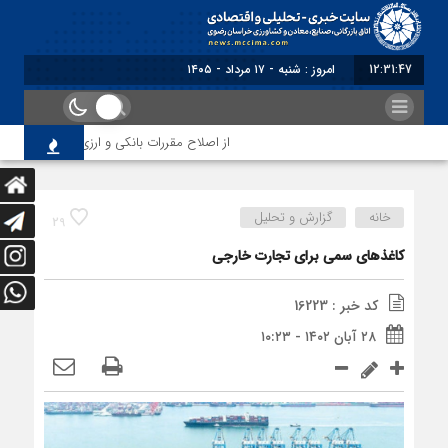
12:31:48
برابر با : Saturday - 8 August - 2026
از اصلاح مقررات بانکی و ارزی تا تقویت پیوند د
خانه
گزارش و تحلیل
29
کاغذهای سمی برای تجارت خارجی
کد خبر : 16223
۲۸ آبان ۱۴۰۲ - ۱۰:۲۳