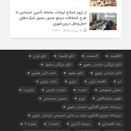
از لزوم اصلاح ایرادات سامانه تأمین اجتماعی تا
طرح اختلافات مرجع صدور مجوز شرکت‌های
حمل‌ونقل درون‌شهری
۱۵ مرداد ۱۴۰۵ - ۹:۳۳
#اقتصاد
#صنعت
اتاق اقتصاد
اتاق ایران
اتاق بازرگانی خراسان رضوی
اتاق بازرگانی مشهد
اتاق خراسان رضوی
اتاق مشهد
احمد اثنی عشری
ارز
اقتصاد ایران
انرژی
بانک مرکزی
بخش خصوصی
تجارت
تجارت خارجی
ترانزیت
تقویم نمایشگاهی
تورم
حسین محمدیان
دبیرخانه شورای گفتگوی خراسان رضوی
دبیرخانه شورای گفتگوی دولت و بخش خصوصی خراسان رضوی
رشد اقتصادی
سرمایه گذاری
شماره 1
شماره 2