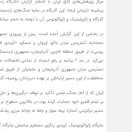
مرکز پژوهش‌های اتاق ایران با انتشار گزارش «گذرگاه زن
پیشینه تاریخی ایجاد این گذرگاه در سایه جنگ‌های ارمنستان
گذرگاه و ژئوپلیتیک و ژئواکونومی آن با توجه به حجم مبادل
روسی»، از طریق منطقه لاچین آذربایجان، جمهوری ارمنستا
می‌کرد. در بند 9 بیانیه بر رفع انسداد از تمامی
دسترسی میان جمهوری آذربایجان و نخجوان از طریق اس
محافظت از این مسیر ارتباطی بر عهده «مرزبانان روسیه» گ
ایران که از آغاز جنگ، ضمن تأکید بر توقف درگیری‌ها و ح
بر تمام قلمرو خود حمایت کرده بود، در بالاترین سطوح بر عد
مسیر ترانزیتی آستارا، پیله سوار و جلفا به پایانه مرزی پ
جایگاه ژئواکونومیک کریدور زنگزور مستلزم سنجش جایگاه آن