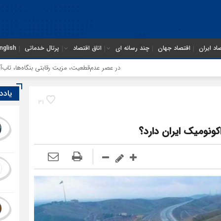
اد ایران
اقتصاد جهان
چند رسانه ای
اتاق اقتصاد
پرتال خدماتی
nglish
در عصر عدم‌قطعیت، مزیت رقابتی بنگاه‌ها، تاب‌آوری است
یادد
31
کونومیک ایران دارد؟