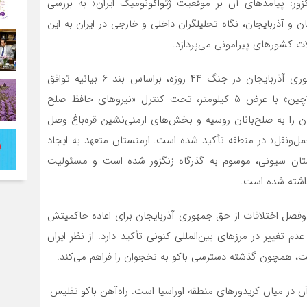
گزور: پیامدهای آن بر موقعیت ژئواکونومیک ایران» به بررسی
 و آذربایجان، نگاه تحلیلگران داخلی و خارجی در ایران به این
ات کشورهای پیرامونی می‌پردازد.
در بخشی از این گزارش آمده است: پس از پیروزی جمهوری آذربایجان در جنگ ۴۴ روزه، براساس بند 6 بیانیه توافق
سه‌جانبه آتش‌بس میان باکو، ایروان و مسکو، «کریدور لاچین» با عرض 5 کیلومتر، تحت کنترل «نیروهای حافظ صلح
ن را به صلح‌بانان روسیه و بخش‌های ارمنی‌نشین قره‌باغ وصل
 «اتصالات حمل‌ونقل» در منطقه تأکید شده است. ارمنستان متعهد به ایجاد
تان سیونی، موسوم به گذرگاه زنگزور شده است و مسئولیت
ذاشته شده است.
ل‌وفصل اختلافات از حق جمهوری آذربایجان برای اعاده حاکمیتش
م تغییر در مرزهای بین‌المللی کنونی تأکید دارد. از نظر ایران
لدشت، همچون گذشته دسترسی باکو به نخجوان را فراهم می‌کند.
 در میان کریدورهای منطقه اوراسیا است. راه‌آهن باکو-تفلیس-