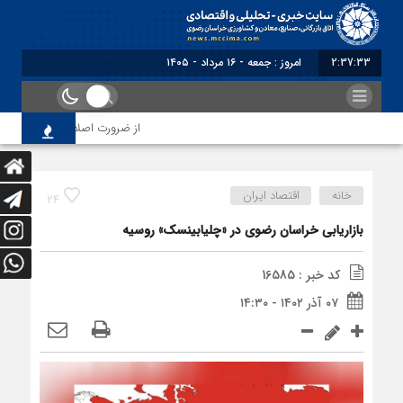
2:37:34
برابر با : Friday - 7 August - 2026
از ضرورت اصلاح رویه‌های بازرسی ت
خانه
اقتصاد ایران
24
بازاریابی خراسان رضوی در «چلیابینسک» روسیه
کد خبر : 16585
۰۷ آذر ۱۴۰۲ - ۱۴:۳۰