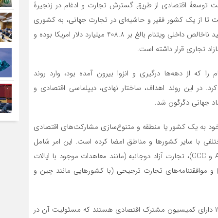
قیت توسعۀ اقتصادی از طریق گسترش تجارت و ادغام در زنجیرۀ
ا از یک کشور فقیر و حاشیه‌ای در تجارت جهانی، به کشوری
با درآمد بالای متوسط جهانی تبدیل شود. در سال 2022، تولید ناخالص داخلی ویتنام بالغ بر 408.8 میلیارد دلار امریکا بوده و
را که از دهه‌ها درگیری و انزوا بیرون آمده بود، وارد روند
رد. در این روند اهداف، ساختار نهادی، دیپلماسی اقتصادی و
د جهانی دگرگون شد.
خود به یک کشور یا منطقه و متنوع‌سازی مشارکت‌های اقتصادی
تلفی با سایر کشورها و مناطق امضا کرده است. این امر شامل
موافقت‌نامه‌های آزاد تجاری منطقه‌ای (مانند آسه آن، APEC و GCC)، تجارت آزاد دوجانبه (مانند معاهدات موجود با ایالات
وبی) و موافقتنامه‌های تجارت ترجیحی (با کشورهایی مانند چین و
– ایران و ویتنام علاوه بر اتاق بازرگانی مشترک، از سال ۱۳۷۳ دارای کمیسیون مشترک اقتصادی هستند که مسئولیت آن در