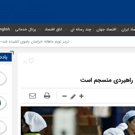
اد ایران
اقتصاد جهان
چند رسانه ای
اتاق اقتصاد
پرتال خدماتی
nglish
ترمز تورم ماهانه خراسان رضوی کشیده شد؛ فشار معیشتی اد
یادد
29
مه راهبردی منسجم است