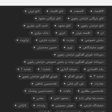
#اقتصاد
#صنعت
اتاق اقتصاد
اتاق ایران
اتاق بازرگانی خراسان رضوی
اتاق بازرگانی مشهد
اتاق خراسان رضوی
اتاق مشهد
احمد اثنی عشری
ارز
اقتصاد ایران
انرژی
بانک مرکزی
بخش خصوصی
تجارت
تجارت خارجی
ترانزیت
تقویم نمایشگاهی
تورم
حسین محمدیان
دبیرخانه شورای گفتگوی خراسان رضوی
دبیرخانه شورای گفتگوی دولت و بخش خصوصی خراسان رضوی
رشد اقتصادی
سرمایه گذاری
شماره 1
شماره 2
شماره 3
شورای گفتگو
شورای گفتگوی خراسان رضوی
صادرات
علی اکبر لبافی
غلامحسین شافعی
غلامحسین مظفری
مالیات
محمدحسین روشنک
محمدرضا توکلی زاده
محمود امتی
معدن
نمایشگاه خارجی
هوش مصنوعی
واردات
کارکنان