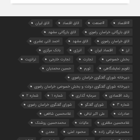
#اقتصاد
#صنعت
اتاق اقتصاد
اتاق ایران
اتاق بازرگانی خراسان رضوی
اتاق بازرگانی مشهد
اتاق خراسان رضوی
اتاق مشهد
احمد اثنی عشری
ارز
اقتصاد ایران
انرژی
بانک مرکزی
بخش خصوصی
تجارت
تجارت خارجی
ترانزیت
تقویم نمایشگاهی
تورم
حسین محمدیان
دبیرخانه شورای گفتگوی خراسان رضوی
دبیرخانه شورای گفتگوی دولت و بخش خصوصی خراسان رضوی
رشد اقتصادی
سرمایه گذاری
شماره 1
شماره 2
شماره 3
شورای گفتگو
شورای گفتگوی خراسان رضوی
صادرات
علی اکبر لبافی
غلامحسین شافعی
غلامحسین مظفری
مالیات
محمدحسین روشنک
محمدرضا توکلی زاده
محمود امتی
معدن