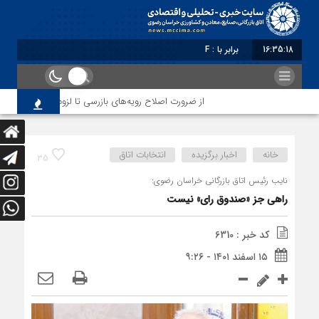
16:35:19
برابر با : Friday - 7 August - 2026
از ضرورت اصلاح رویه‌های بازرسی تا لزوم اصلاح حکمرانی در 
خانه
اخبار برگزیده
انتخابات اتاق
35
نایب رئیس اتاق بازرگانی خراسان رضوی:
راهی جز «صندوق رای» نیست
کد خبر : 6310
۱۵ اسفند ۱۴۰۱ - ۹:۲۶