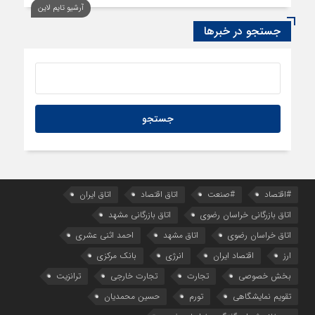
آرشیو تایم لاین
1 روز قبل
سود اقتصاد‌ها از هوش مصنوعی
جستجو در خبرها
#اقتصاد
#صنعت
اتاق اقتصاد
اتاق ایران
اتاق بازرگانی خراسان رضوی
اتاق بازرگانی مشهد
اتاق خراسان رضوی
اتاق مشهد
احمد اثنی عشری
ارز
اقتصاد ایران
انرژی
بانک مرکزی
بخش خصوصی
تجارت
تجارت خارجی
ترانزیت
تقویم نمایشگاهی
تورم
حسین محمدیان