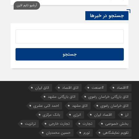
آرشیو تایم لاین
1 روز قبل
سود اقتصاد‌ها از هوش مصنوعی
جستجو در خبرها
#اقتصاد
#صنعت
اتاق اقتصاد
اتاق ایران
اتاق بازرگانی خراسان رضوی
اتاق بازرگانی مشهد
اتاق خراسان رضوی
اتاق مشهد
احمد اثنی عشری
ارز
اقتصاد ایران
انرژی
بانک مرکزی
بخش خصوصی
تجارت
تجارت خارجی
ترانزیت
تقویم نمایشگاهی
تورم
حسین محمدیان