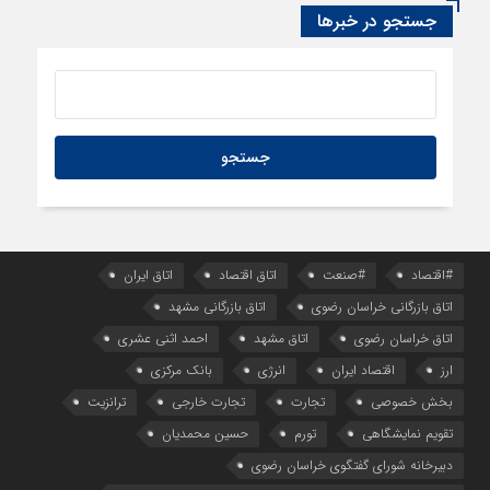
سود اقتصاد‌ها از هوش مصنوعی
جستجو در خبرها
#اقتصاد
#صنعت
اتاق اقتصاد
اتاق ایران
اتاق بازرگانی خراسان رضوی
اتاق بازرگانی مشهد
اتاق خراسان رضوی
اتاق مشهد
احمد اثنی عشری
ارز
اقتصاد ایران
انرژی
بانک مرکزی
بخش خصوصی
تجارت
تجارت خارجی
ترانزیت
تقویم نمایشگاهی
تورم
حسین محمدیان
دبیرخانه شورای گفتگوی خراسان رضوی