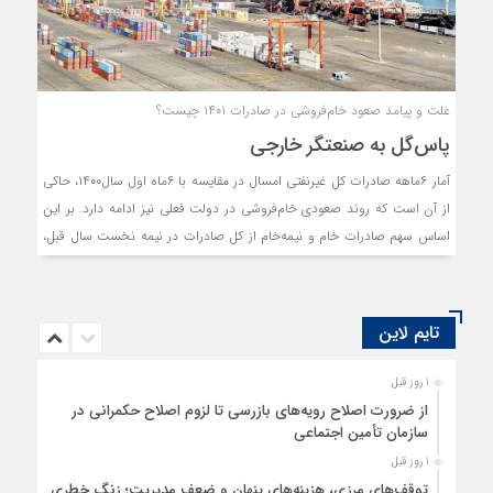
علت و پیامد صعود خام‌فروشی در صادرات ۱۴۰۱ چیست؟
پاس‌گل به صنعتگر خارجی
آمار ۶ماهه صادرات کل غیرنفتی امسال در مقایسه با ۶ماه اول سال۱۴۰۰، حاکی
از آن است که روند صعودی خام‌فروشی در دولت فعلی نیز ادامه دارد. بر این
اساس سهم صادرات خام و نیمه‌خام از کل صادرات در نیمه نخست سال قبل،
۲۵درصد و در نیمه نخست امسال به ۳۰درصد صعود کرده است. این کالاها
عمدتا کالاهای با ارزش افزوده پایین هستند که به‌عنوان مواد اولیه و واسطه‌ای
تولیدات پیچیده از سوی کشورهای هدف خریداری می‌شوند. از این رو افزایش
تایم لاین
صدور کالاهای خام و نیمه‌خام به معنی رونق ارزان‌فروشی و پاس گل به
صنعتگران خارجی است.
1 روز قبل
از ضرورت اصلاح رویه‌های بازرسی تا لزوم اصلاح حکمرانی در
سازمان تأمین اجتماعی
1 روز قبل
توقف‌های مرزی، هزینه‌های پنهان و ضعف مدیریت؛ زنگ خطری