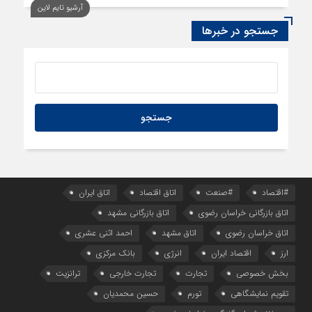
آرشیو تایم لاین
1 روز قبل
سود اقتصاد‌ها از هوش مصنوعی
جستجو در خبرها
#اقتصاد
#صنعت
اتاق اقتصاد
اتاق ایران
اتاق بازرگانی خراسان رضوی
اتاق بازرگانی مشهد
اتاق خراسان رضوی
اتاق مشهد
احمد اثنی عشری
ارز
اقتصاد ایران
انرژی
بانک مرکزی
بخش خصوصی
تجارت
تجارت خارجی
ترانزیت
تقویم نمایشگاهی
تورم
حسین محمدیان