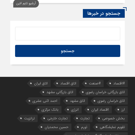
آرشیو تایم لاین
1 روز قبل
سود اقتصاد‌ها از هوش مصنوعی
جستجو در خبرها
#اقتصاد
#صنعت
اتاق اقتصاد
اتاق ایران
اتاق بازرگانی خراسان رضوی
اتاق بازرگانی مشهد
اتاق خراسان رضوی
اتاق مشهد
احمد اثنی عشری
ارز
اقتصاد ایران
انرژی
بانک مرکزی
بخش خصوصی
تجارت
تجارت خارجی
ترانزیت
تقویم نمایشگاهی
تورم
حسین محمدیان