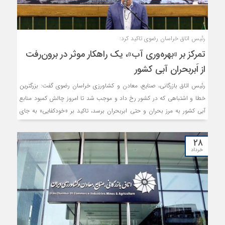
رئیس اتاق خراسان رضوی تاکید کرد:
تمرکز بر «بهره‌وری آب»، یک راهکار موثر در برون‌رفت
از اَبر‌بحران آبی کشور
رئیس اتاق بازرگانی، صنایع، معادن و کشاورزی خراسان رضوی گفت: بزرگترین
خطا و اشتباهی که در کشور رخ داد و موجب شد تا امروز چالش کمبود منابع
آبی کشور به مرز بحران و حتی ابربحران برسد، تاکید بر «خودکفایی» به جای
توجه «بهره‌وری» بوده است و امروز اگر در روند سیاستگذاری‌های اجرایی،
بهره‌وری اولویت قرار بگیرد؛ شاید بتوان به برون‌رفت از این ابربحران، امیدوار
۲۸
بود.
خرداد