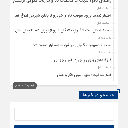
راهنمای نحوه شرکت در مناقصات کالا و تدارکات عمومی قزاقستان
4 ساعت قبل
اختیار تمدید ورود موقت کالا و خودرو تا پایان شهریور ابلاغ شد
4 ساعت قبل
تمدید امکان استفادۀ واردکنندگان دارو از اوراق گام تا پایان سال
5 ساعت قبل
مصوبه تسهیلات گمرکی در شرایط اضطرار تمدید شد
5 ساعت قبل
گلوگاه‌های پنهان زنجیره تامین جهانی
6 ساعت قبل
فلج خلاقیت؛ جایی میان فکر و عمل
6 ساعت قبل
آرشیو تایم لاین
رسانه، حلقه پیوند میدان اقتصاد و عرصه تصمیم‌گیری است
جستجو در خبرها
7 ساعت قبل
کدام گروههای کالایی مشمول واردات با رویه جدید ارز اشخاص
شدند؟