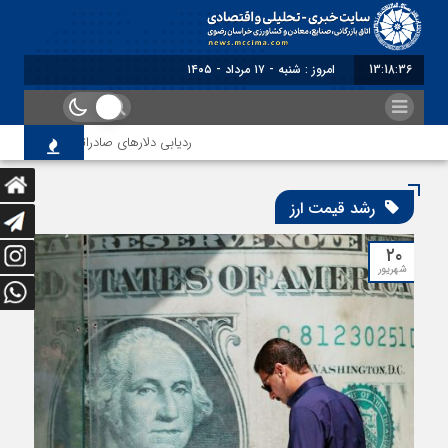
13:18:36
امروز : شنبه - ۱۷ مرداد - ۱۴۰۵
ردیابی دلارهای صادراتی
از اص
رشد قیمت ارز
۲۰
شهریور