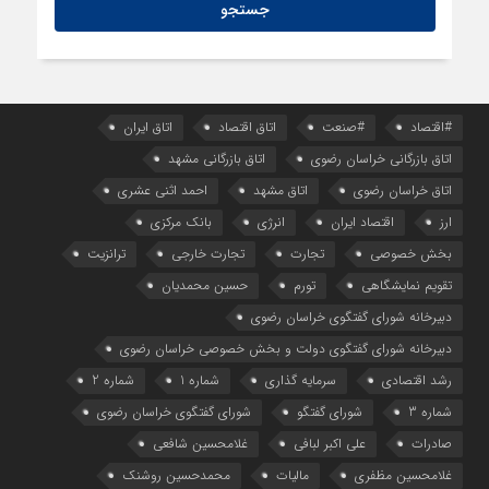
#اقتصاد
#صنعت
اتاق اقتصاد
اتاق ایران
اتاق بازرگانی خراسان رضوی
اتاق بازرگانی مشهد
اتاق خراسان رضوی
اتاق مشهد
احمد اثنی عشری
ارز
اقتصاد ایران
انرژی
بانک مرکزی
بخش خصوصی
تجارت
تجارت خارجی
ترانزیت
تقویم نمایشگاهی
تورم
حسین محمدیان
دبیرخانه شورای گفتگوی خراسان رضوی
دبیرخانه شورای گفتگوی دولت و بخش خصوصی خراسان رضوی
رشد اقتصادی
سرمایه گذاری
شماره 1
شماره 2
شماره 3
شورای گفتگو
شورای گفتگوی خراسان رضوی
صادرات
علی اکبر لبافی
غلامحسین شافعی
غلامحسین مظفری
مالیات
محمدحسین روشنک