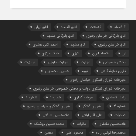
#اقتصاد
#صنعت
اتاق اقتصاد
اتاق ایران
اتاق بازرگانی خراسان رضوی
اتاق بازرگانی مشهد
اتاق خراسان رضوی
اتاق مشهد
احمد اثنی عشری
ارز
اقتصاد ایران
انرژی
بانک مرکزی
بخش خصوصی
تجارت
تجارت خارجی
ترانزیت
تقویم نمایشگاهی
تورم
حسین محمدیان
دبیرخانه شورای گفتگوی خراسان رضوی
دبیرخانه شورای گفتگوی دولت و بخش خصوصی خراسان رضوی
رشد اقتصادی
سرمایه گذاری
شماره 1
شماره 2
شماره 3
شورای گفتگو
شورای گفتگوی خراسان رضوی
صادرات
علی اکبر لبافی
غلامحسین شافعی
غلامحسین مظفری
مالیات
محمدحسین روشنک
محمدرضا توکلی زاده
محمود امتی
معدن