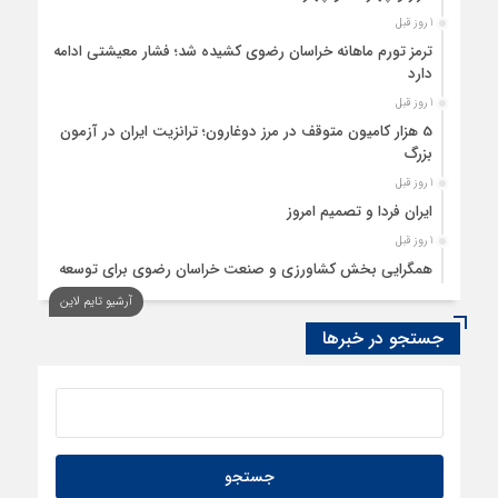
1 روز قبل
ترمز تورم ماهانه خراسان رضوی کشیده شد؛ فشار معیشتی ادامه
دارد
1 روز قبل
5 هزار کامیون متوقف در مرز دوغارون؛ ترانزیت ایران در آزمون
بزرگ
1 روز قبل
ایران فردا و تصمیم امروز
1 روز قبل
همگرایی بخش کشاورزی و صنعت خراسان رضوی برای توسعه
تولید بدون کارخانه
آرشیو تایم لاین
2 روز قبل
جستجو در خبرها
ردیابی دلارهای صادراتی
2 روز قبل
از اصلاح مقررات بانکی و ارزی تا تقویت پیوند دانشگاه و صنعت
2 روز قبل
راهنمای نحوه شرکت در مناقصات کالا و تدارکات عمومی قزاقستان