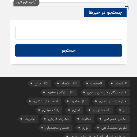
آرشیو تایم لاین
1 روز قبل
سود اقتصاد‌ها از هوش مصنوعی
جستجو در خبرها
#اقتصاد
#صنعت
اتاق اقتصاد
اتاق ایران
اتاق بازرگانی خراسان رضوی
اتاق بازرگانی مشهد
اتاق خراسان رضوی
اتاق مشهد
احمد اثنی عشری
ارز
اقتصاد ایران
انرژی
بانک مرکزی
بخش خصوصی
تجارت
تجارت خارجی
ترانزیت
تقویم نمایشگاهی
تورم
حسین محمدیان
دبیرخانه شورای گفتگوی خراسان رضوی