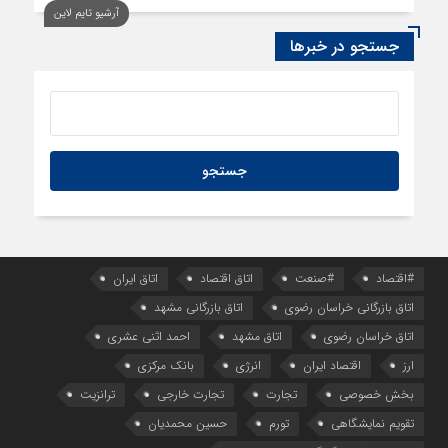
آرشیو تایم لاین
1 روز قبل
سود اقتصاد‌ها از هوش مصنوعی
جستجو در خبرها
#اقتصاد
#صنعت
اتاق اقتصاد
اتاق ایران
اتاق بازرگانی خراسان رضوی
اتاق بازرگانی مشهد
اتاق خراسان رضوی
اتاق مشهد
احمد اثنی عشری
ارز
اقتصاد ایران
انرژی
بانک مرکزی
بخش خصوصی
تجارت
تجارت خارجی
ترانزیت
تقویم نمایشگاهی
تورم
حسین محمدیان