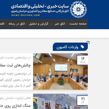
صفحه نخست
اتاق خبر
گزارش و تحلیل
اتاق در رسانه
اقتص
واردات کامیون
۱۶
در دوازدهمین نشست کمیسی
مرداد
چالش‌های ثبت سفار
در دوازدهمین جلسه کمیسیو
خراسان رضوی، گزارش کمی
کمتر از 5 سال برای
هیات افغانستانی به مشهد
۲۱
پیشنهاد پرداختند.
اهالی ترانزیت خراسان رض
آذر
سنگ اندازی روی جاد