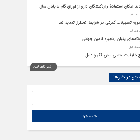
ید امکان استفادۀ واردکنندگان دارو از اوراق گام تا پایان سال
به تسهیلات گمرکی در شرایط اضطرار تمدید شد
گاه‌های پنهان زنجیره تامین جهانی
 خلاقیت؛ جایی میان فکر و عمل
آرشیو تایم لاین
نه، حلقه پیوند میدان اقتصاد و عرصه تصمیم‌گیری است
و در خبرها
م گروههای کالایی مشمول واردات با رویه جدید ارز اشخاص شدند؟