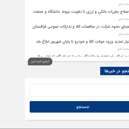
اصلاح مقررات بانکی و ارزی تا تقویت پیوند دانشگاه و صنعت
نمای نحوه شرکت در مناقصات کالا و تدارکات عمومی قزاقستان
یار تمدید ورود موقت کالا و خودرو تا پایان شهریور ابلاغ شد
ید امکان استفادۀ واردکنندگان دارو از اوراق گام تا پایان سال
آرشیو تایم لاین
و در خبرها
به تسهیلات گمرکی در شرایط اضطرار تمدید شد
گاه‌های پنهان زنجیره تامین جهانی