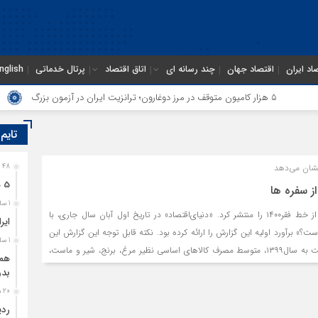
اد ایران
اقتصاد جهان
چند رسانه ای
اتاق اقتصاد
پرتال خدماتی
nglish
5 هزار کامیون متوقف در مرز دوغارون؛ ترانزیت ایران در آزمون بزرگ
ایرا
تایم
نشان می‌دهد
48 دقیقه قبل
5 هزار کامیون متوقف در مرز دوغارون؛ ترانزیت ایران در آزمون بزرگ
ز سفره ها
1 ساعت قبل
وزارت رفاه، روایت رسمی از خط فقر۱۴۰۰ را منتشر کرد. «دنیای‌اقتصاد» در تاریخ اول آبان سال جاری، با
ایر
» برآورد اولیه این گزارش را ارائه کرده بود. نکته قابل توجه این گزارش این
1 ساعت قبل
است که در سال۱۴۰۰ نسبت به سال۱۳۹۹، متوسط مصرف کالاهای اساسی نظیر مرغ، برنج، شیر و ماست،
همگ
مصرف گوشت قرمز افزایشی بوده است.
بدو
20 ساعت قبل
ردی