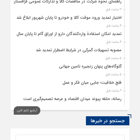
راهنمای نحوه شرکت در مناقصات کالا و تدارکات عمومی قزاقستان
3 ساعت قبل
اختیار تمدید ورود موقت کالا و خودرو تا پایان شهریور ابلاغ شد
4 ساعت قبل
تمدید امکان استفادۀ واردکنندگان دارو از اوراق گام تا پایان سال
4 ساعت قبل
مصوبه تسهیلات گمرکی در شرایط اضطرار تمدید شد
5 ساعت قبل
گلوگاه‌های پنهان زنجیره تامین جهانی
5 ساعت قبل
فلج خلاقیت؛ جایی میان فکر و عمل
6 ساعت قبل
رسانه، حلقه پیوند میدان اقتصاد و عرصه تصمیم‌گیری است
6 ساعت قبل
آرشیو تایم لاین
کدام گروههای کالایی مشمول واردات با رویه جدید ارز اشخاص
جستجو در خبرها
شدند؟
7 ساعت قبل
بحران آینده، بحران شغل نیست