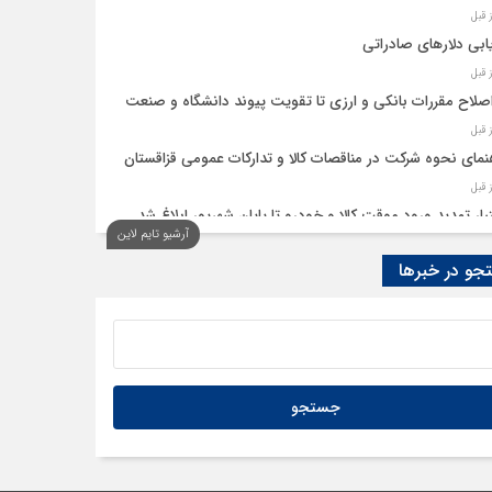
ابی دلارهای صادراتی
اصلاح مقررات بانکی و ارزی تا تقویت پیوند دانشگاه و صنعت
نمای نحوه شرکت در مناقصات کالا و تدارکات عمومی قزاقستان
یار تمدید ورود موقت کالا و خودرو تا پایان شهریور ابلاغ شد
آرشیو تایم لاین
و در خبرها
ید امکان استفادۀ واردکنندگان دارو از اوراق گام تا پایان سال
به تسهیلات گمرکی در شرایط اضطرار تمدید شد