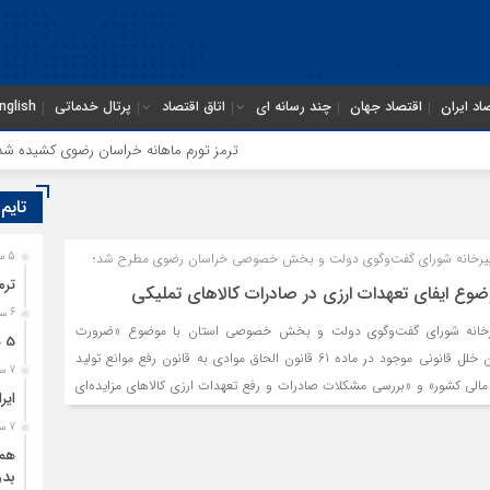
اد ایران
اقتصاد جهان
چند رسانه ای
اتاق اقتصاد
پرتال خدماتی
nglish
ترمز تورم ماهانه خراسان رضوی کشیده شد؛ فشا
تایم
بیرخانه شورای گفت‌وگوی دولت و بخش خصوصی خراسان رضوی مطرح شد؛
5 ساعت قبل
ترم
وع ایفای تعهدات ارزی در صادرات کالاهای تملیکی
6 ساعت قبل
رخانه شورای گفت‌وگوی دولت و بخش خصوصی استان با موضوع «ضرورت
5 هزار کامیون متوقف در مرز دوغارون؛ ترانزیت ایران در آزمون بزرگ
پیشنهادات اصلاحی پیرامون خلل قانونی موجود در ماده 61 قانون الحاق موادی به قانون رفع موانع تولید
7 ساعت قبل
 ﻣﺎﻟﯽ ﮐﺸﻮر» و «بررسی مشکلات صادرات و رفع تعهدات ارزی کالاهای مزایده‌ای
ایر
موال تملیکی» برگزار شد.
7 ساعت قبل
همگ
بدو