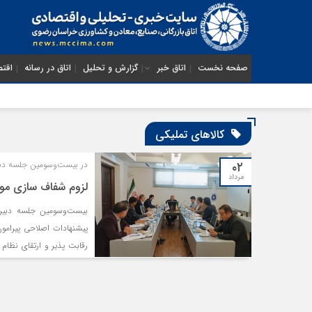
صفحه نخست
اتاق خبر
گزارش و تحلیل
اتاق در رسانه
اقتص
کالاهای تملیکی
۰۲
‌در بیست‌وسومین جلسه د
مرداد
لزوم شفاف سازی موض
بیست‌وسومین جلسه دبی
رﻗﺎﺑﺖ ﭘﺬﯾﺮ و ارﺗﻘﺎي ﻧﻈﺎم
سازمان جمع آوری و فروش ا