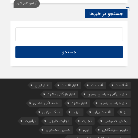
آرشیو تایم لاین
14 ساعت قبل
سود اقتصاد‌ها از هوش مصنوعی
جستجو در خبرها
#اقتصاد
#صنعت
اتاق اقتصاد
اتاق ایران
اتاق بازرگانی خراسان رضوی
اتاق بازرگانی مشهد
اتاق خراسان رضوی
اتاق مشهد
احمد اثنی عشری
ارز
اقتصاد ایران
انرژی
بانک مرکزی
بخش خصوصی
تجارت
تجارت خارجی
ترانزیت
تقویم نمایشگاهی
تورم
حسین محمدیان