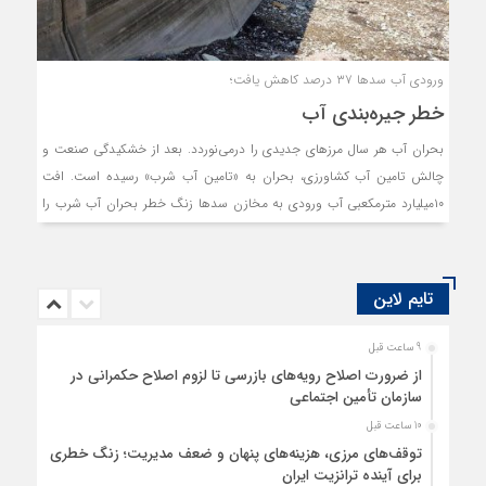
ورودی آب سدها ۳۷ درصد کاهش یافت؛
خطر جیره‌بندی آب‌
بحران آب هر سال مرزهای جدیدی را درمی‌نوردد. بعد از خشکیدگی صنعت و
چالش تامین آب کشاورزی، بحران به «تامین آب شرب» رسیده است. افت
۱۰میلیارد مترمکعبی آب ورودی به مخازن سدها زنگ خطر بحران آب شرب را
به صدا درآورده است. همزمان با این وضعیت، چالش فرونشست به بدترین
سطوح خود رسیده و ریسک‌های تازه‌ای را به اقتصاد ایران تحمیل کرده است.
«فایننشال‏‌تایمز»، فرونشست زمین در ایران را «بحران فوری یک چالش دیرینه»
تایم لاین
توصیف می‌کند.
9 ساعت قبل
از ضرورت اصلاح رویه‌های بازرسی تا لزوم اصلاح حکمرانی در
سازمان تأمین اجتماعی
10 ساعت قبل
توقف‌های مرزی، هزینه‌های پنهان و ضعف مدیریت؛ زنگ خطری
برای آینده ترانزیت ایران