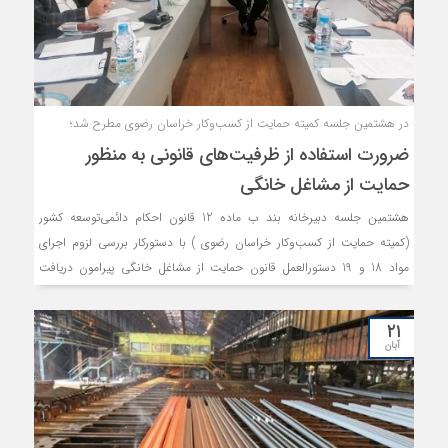
در هشتمین جلسه کمیته حمایت از کسب‌وکار خراسان رضوی مطرح شد؛
ضرورت استفاده از ظرفیت‌های قانونی به منظور
حمایت از مشاغل خانگی
هشتمین جلسه دبیرخانه بند ب ماده 12 قانون احکام دائمی‌توسعه کشور
(کمیته حمایت از کسب‌وکار خراسان رضوی ) با دستورکار بررسی لزوم اجرای
مواد 18 و 19 دستورالعمل قانون حمایت از مشاغل خانگی پیرامون دریافت
تسهیلات از بانک‌های عامل و صندوق کارآفرینی برگزار شد. ضرورت صدور مجوز
و ایجاد فضای نگهداری از کودکان در شهرک‌های صنعتی و پارک علم و فناوری
۲۱
به لحاظ حفظ حقوق مادران شاغل، ارائه برنامه زمانی برگزاری آزمون‌های
آبان
فنی‌وحرفه‌ای در خصوص گواهینامه‌های حوزه مهارت‌آموزی، ارائه خدمات
مناسب جهت گسترش بازارهای فروش محصولات مشاغل خانگی توسط
سازمان ساماندهی مشاغل شهرداری مشهد و لزوم تهیه و ارائه مواد اولیه
مناسب جهت کسب‌وکارهای خانگی توسط متولیان از جمله مواد مورد نیاز فرش