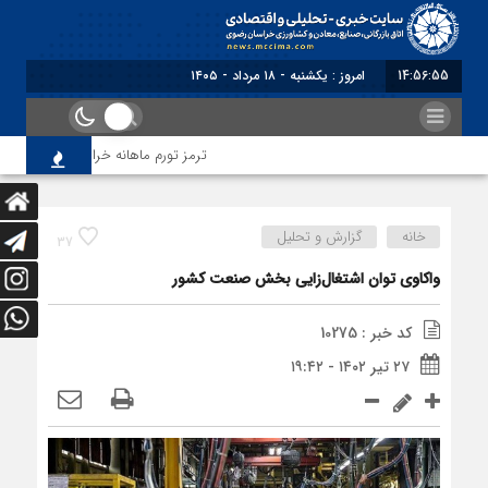
14:56:55
برابر با : Sunday - 9 August - 2026
ترمز تورم ماهانه خراسان رضوی کشیده شد
خانه
گزارش و تحلیل
37
واکاوی توان اشتغال‌زایی بخش صنعت کشور
کد خبر : 10275
۲۷ تیر ۱۴۰۲ - ۱۹:۴۲