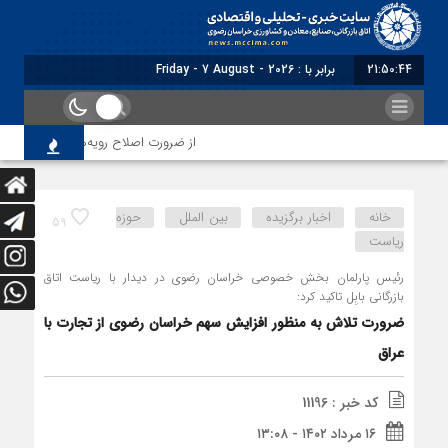
21:50:47
برابر با : Friday - 7 August - 2026
از ضرورت اصلاح رویه‌های بازرسی تا لزوم اصلاح 
خانه
اخبار برگزیده
بین الملل
حوزه
59
ریاست
رئیس پارلمان بخش خصوصی خراسان رضوی در دیدار با ریاست اتاق
بازرگانی بابِل تاکید کرد:
ضرورت تلاش به منظور افزایش سهم خراسان رضوی از تجارت با
عراق
کد خبر : 11196
۱۶ مرداد ۱۴۰۲ - ۱۳:۰۸