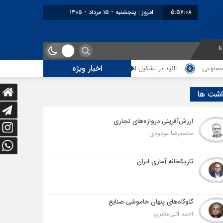
5:57:09
امروز : پنجشنبه - ۱۵ مرداد - ۱۴۰۵
E
اخبار ویژه
تاکید بر تشکیل انجمن مشترک بازرگانان ایران و عراق در مشهد
رکورد تولید
اشت ها
ارزش‌آفرینی دروازه‌های تجاری
محمدرضا مودودی
تاریکخانه آماری ایران
گلوگاه‌های پنهان خاموشی صنایع
احمد اثنی‌عشری